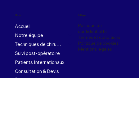
Menu
Politique
Politique de
Accueil
confidentialité
Notre équipe
Termes et conditions
Politique de cookies
Techniques de chirurgie
Mentions légales
Suivi post-opératoire
Patients Internationaux
Consultation & Devis
À propos de l'obésité
Chirurgie par aimants