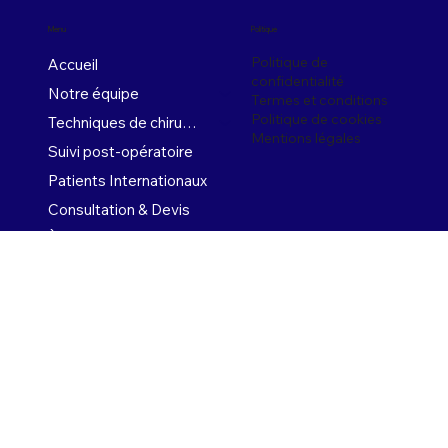
Menu
Politique
Politique de
Accueil
confidentialité
Notre équipe
Termes et conditions
Politique de cookies
Techniques de chirurgie
Mentions légales
Suivi post-opératoire
Patients Internationaux
Consultation & Devis
À propos de l'obésité
Chirurgie par aimants