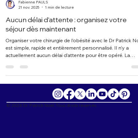
Fabienne PAULS
21 nov. 2025
1 min de lecture
Aucun délai d’attente : organisez votre
séjour dès maintenant
Organiser votre chirurgie de l’obésité avec le Dr Patrick N
est simple, rapide et entièrement personnalisé. Il n’y a
actuellement aucun délai d’attente pour être opéré. La
première étape consiste à réaliser une consultation en lig
en visioconférence avec le Dr Noël. Cet échange permet de
: définir l’intervention la plus adaptée à votre situation,
répondre à toutes vos questions, fixer ensemble la date 
votre opération. Une fois votre intervention planifiée, il v
s
© 2024 Dr. Patrick Noël. Tous droits réservés.