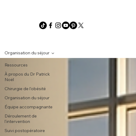
Organisation du séjour
Ressources
À propos du Dr Patrick
Noël
Chirurgie de l'obésité
Organisation du séjour
Équipe accompagnante
Déroulement de
l'intervention
Suivi postopératoire