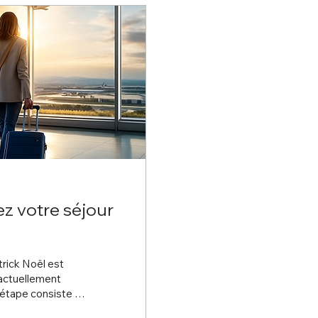
ez votre séjour
trick Noël est
 étape consiste à
ël.