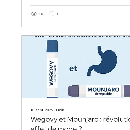
Cet échange permet de : définir l’intervention la p
situation, répondre à toutes vos questions, fixer e
votre opération. Une fois votre intervention planifiée
10
0
de...
18 sept. 2025
∙
1
min
Wegovy et Mounjaro : révoluti
effet de mode ?