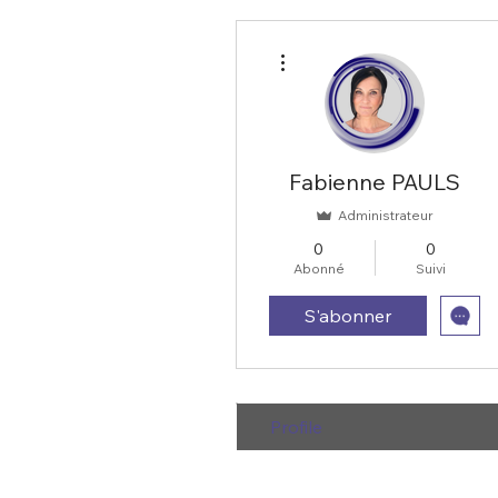
Plus d'actions
Fabienne PAULS
Administrateur
0
0
Abonné
Suivi
S'abonner
Profile