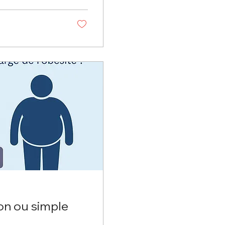
lus adaptée à votre
nsemble la date de
, il vous suffira
on ou simple