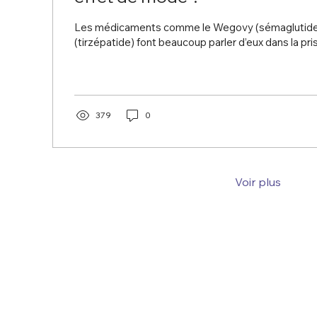
Les médicaments comme le Wegovy (sémaglutide) et le Mounja
(tirzépatide) font beaucoup parler d’eux dans la
379
0
Voir plus